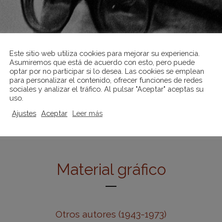
Este sitio web utiliza cookies para mejorar su experiencia.
Asumiremos que está de acuerdo con esto, pero puede
optar por no participar si lo desea. Las cookies se emplean
para personalizar el contenido, ofrecer funciones de redes
sociales y analizar el tráfico. Al pulsar "Aceptar" aceptas su
uso.
Ajustes
Aceptar
Leer más
Material gráfico
Otros autores (1943-1973)