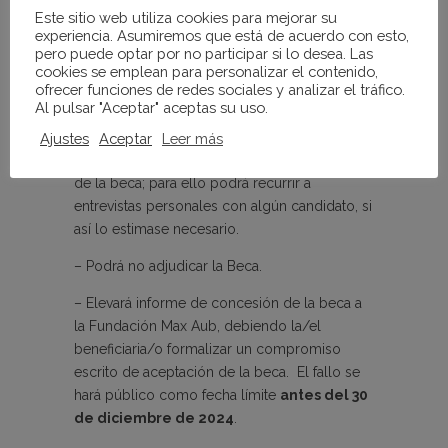
Este sitio web utiliza cookies para mejorar su
4.-JURADO Y FALLO.
experiencia. Asumiremos que está de acuerdo con esto,
pero puede optar por no participar si lo desea. Las
cookies se emplean para personalizar el contenido,
ofrecer funciones de redes sociales y analizar el tráfico.
Los proyectos serán examinados por un
Al pulsar "Aceptar" aceptas su uso.
Jurado de especialistas que:
Ajustes
Aceptar
Leer más
– Determinará en su momento la concesión
de la beca; para ello podrá recurrir a
entrevistas personales con algún candidato, si
así lo estimase necesario.
– Podrá no adjudicar la Beca.
– Elevará informe de concesión de la beca a
la Fundación Max Aub, debiendo la/el
beneficiaria/o formalizar un compromiso
escrito de aceptación de la beca. El fallo se
hará público como fecha límite
antes del 30
de diciembre de 2024
.