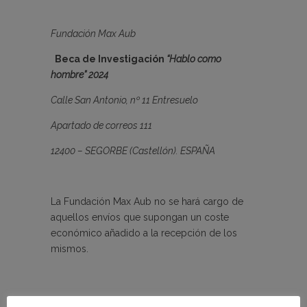
Fundación Max Aub
Beca de Investigación
“Hablo como
hombre” 2024
Calle San Antonio, nº 11 Entresuelo
Apartado de correos 111
12400 – SEGORBE (Castellón). ESPAÑA
La Fundación Max Aub no se hará cargo de
aquellos envíos que supongan un coste
económico añadido a la recepción de los
mismos.