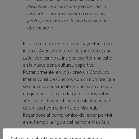
descubren lejanías azules y verdes; hacia
los nortes sólo se encuentran carrascas,
jarales, tierra de nieve: lo uno horizonte, lo
otro monte. «
Éste fue el comienzo de una trayectoria que
inicia el Ayuntamiento de Segorbe en el año
1985, dedicando al insigne escritor una calle
en la nueva zona cultural-deportiva.
Posteriormente, en 1987 creó un Concurso
Internacional de Cuentos con su nombre, que
se convoca anualmente, y que ha alcanzado
un gran prestigio a lo largo de todos estos
años. Estos hechos hicieron establecer lazos
de amistad con la familia de Max Aub,
llegándose al compromiso de hacer pervivir
en el tiempo la figura del hombre Max Aub
como legado de una parte de nuestra historia.
Este sitio web utiliza cookies para mejorar su