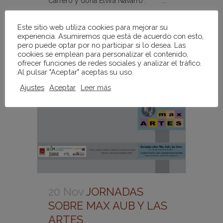
Carrero y doña Elvira Navarro". ...
Este sitio web utiliza cookies para mejorar su
LEER MÁS
experiencia. Asumiremos que está de acuerdo con esto,
pero puede optar por no participar si lo desea. Las
cookies se emplean para personalizar el contenido,
ofrecer funciones de redes sociales y analizar el tráfico.
Al pulsar "Aceptar" aceptas su uso.
Ajustes
Aceptar
Leer más
20 Nov
JORNADAS
SOBRE MAX AUB Y LAS
ARTES