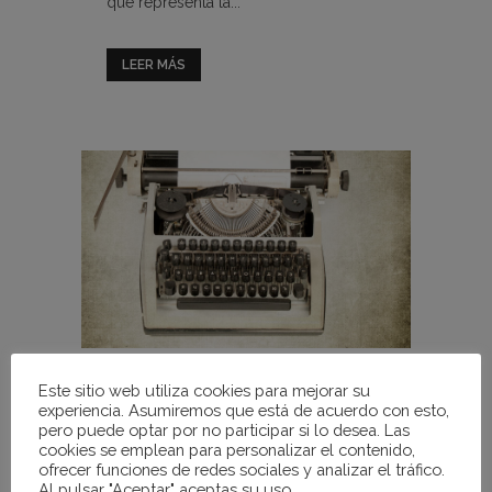
que representa la...
LEER MÁS
16 Mar
Carta alcaldía de
Este sitio web utiliza cookies para mejorar su
experiencia. Asumiremos que está de acuerdo con esto,
Madrid
pero puede optar por no participar si lo desea. Las
cookies se emplean para personalizar el contenido,
Doña Teresa Álvarez Aub Presidenta de
ofrecer funciones de redes sociales y analizar el tráfico.
la Fundación Max Aub Estimada amiga:
Al pulsar "Aceptar" aceptas su uso.