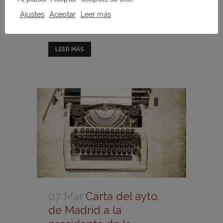
La Alcaldesa de Madrid, Manuela
Ajustes
Aceptar
Leer más
Carmena,...
LEER MÁS
07 Mar
Carta del ayto.
de Madrid a la